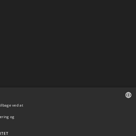
tilbage ved at
DANISH
mering og
DANISH
ENGLISH
ITET