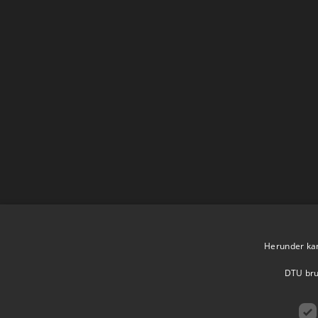
DTU.dk
Herunder kan 
DTU brug